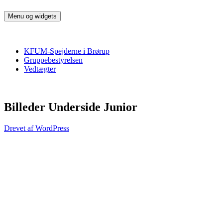
Hop
til
Menu og widgets
KFUM Spejderne i Brørup
Harald Blåtand Trop
indhold
KFUM-Spejderne i Brørup
Gruppebestyrelsen
Vedtægter
Billeder Underside Junior
Drevet af WordPress