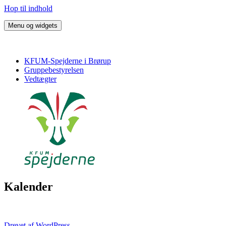
Hop til indhold
Menu og widgets
KFUM Spejderne i Brørup
Harald Blåtand Trop
KFUM-Spejderne i Brørup
Gruppebestyrelsen
Vedtægter
Kalender
Drevet af WordPress