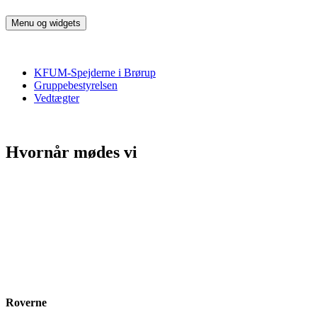
Hop
til
Menu og widgets
KFUM Spejderne i Brørup
Harald Blåtand Trop
indhold
KFUM-Spejderne i Brørup
Gruppebestyrelsen
Vedtægter
Hvornår mødes vi
Roverne